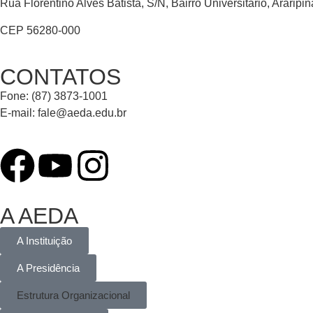
Rua Florentino Alves Batista, S/N, Bairro Universitário, Araripi
CEP 56280-000
CONTATOS
Fone: (87) 3873-1001
E-mail:
fale@aeda.edu.br
A AEDA
A Instituição
A Presidência
Estrutura Organizacional