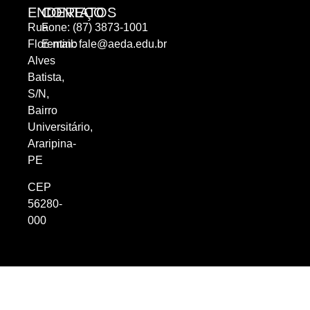
ENDEREÇO
CONTATOS
Rua
Fone: (87) 3873-1001
Florentino
E-mail:
fale@aeda.edu.br
Alves
Batista,
S/N,
Bairro
Universitário,
Araripina-
PE
CEP
56280-
000