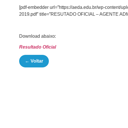
[pdf-embedder url=”https://aeda.edu.br/wp-cont
2019.pdf” title=”RESUTADO OFICIAL – AGENTE AD
Download abaixo:
Resultado Oficial
← Voltar