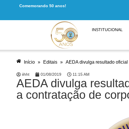
Comemorando 50 anos!
INSTITUCIONAL
Início
»
Editais
»
AEDA divulga resultado oficial 
iihht
01/08/2019
11:15 AM
AEDA divulga resultado
a contratação de corp