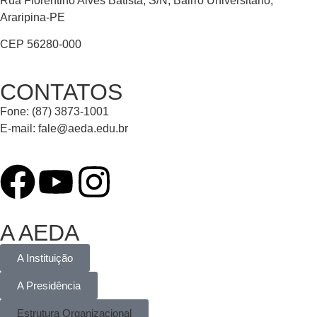
Rua Florentino Alves Batista, S/N, Bairro Universitário,
Araripina-PE
CEP 56280-000
CONTATOS
Fone: (87) 3873-1001
E-mail:
fale@aeda.edu.br
A AEDA
A Instituição
A Presidência
Estrutura Organizacional