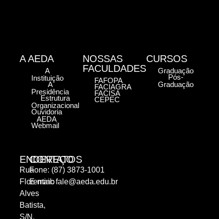
A AEDA
NOSSAS
CURSOS
FACULDADES
A
Graduação
Pós-
Instituição
FAFOPA
A
Graduação
FACIAGRA
Presidência
FACISA
Estrutura
CEPEC
Organizacional
Ouvidoria
AEDA
Webmail
ENDEREÇO
CONTATOS
Rua
Fone: (87) 3873-1001
Florentino
E-mail:
fale@aeda.edu.br
Alves
Batista,
S/N,