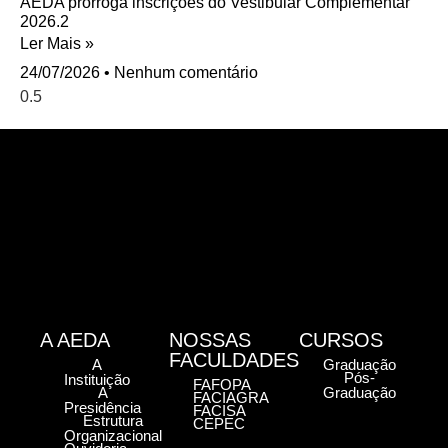
AEDA prorroga inscrições do Vestibular Complementar
2026.2
Ler Mais »
24/07/2026
Nenhum comentário
A AEDA
NOSSAS
CURSOS
FACULDADES
A
Graduação
Pós-
Instituição
FAFOPA
A
Graduação
FACIAGRA
Presidência
FACISA
Estrutura
CEPEC
Organizacional