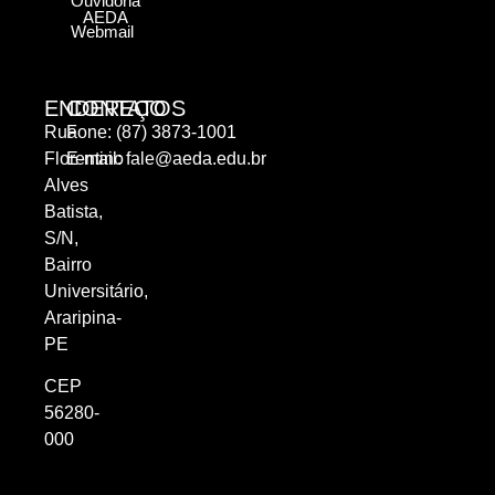
Ouvidoria
AEDA
Webmail
ENDEREÇO
CONTATOS
Rua
Fone: (87) 3873-1001
Florentino
E-mail:
fale@aeda.edu.br
Alves
Batista,
S/N,
Bairro
Universitário,
Araripina-
PE
CEP
56280-
000