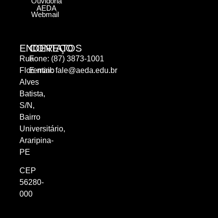
Ouvidoria
AEDA
Webmail
ENDEREÇO
CONTATOS
Rua
Fone: (87) 3873-1001
Florentino
E-mail:
fale@aeda.edu.br
Alves
Batista,
S/N,
Bairro
Universitário,
Araripina-
PE
CEP
56280-
000