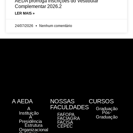
AEDA prorroga inscrições do Vestibular
Complementar 2026.2
LER MAIS »
24/07/2026
Nenhum comentário
A AEDA
NOSSAS
CURSOS
FACULDADES
A
Graduação
Pós-
Instituição
FAFOPA
A
Graduação
FACIAGRA
Presidência
FACISA
Estrutura
CEPEC
Organizacional