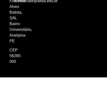
Florentino
E-mail:
fale@aeda.edu.br
Alves
Batista,
S/N,
Bairro
Universitário,
Araripina-
PE
CEP
56280-
000