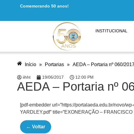
Comemorando 50 anos!
INSTITUCIONAL
Início
»
Portarias
»
AEDA – Portaria nº 060/201
iihht
19/06/2017
12:00 PM
AEDA – Portaria nº 0
[pdf-embedder url=”https://portalaeda.edu.br/no
YARDLEY.pdf” title=”EXONERAÇÃO – FRANCISCO
← Voltar