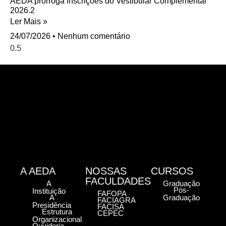
AEDA prorroga inscrições do Vestibular Complementar
2026.2
Ler Mais »
24/07/2026
Nenhum comentário
A AEDA
NOSSAS
CURSOS
FACULDADES
A
Graduação
Pós-
Instituição
FAFOPA
A
Graduação
FACIAGRA
Presidência
FACISA
Estrutura
CEPEC
Organizacional
Ouvidoria