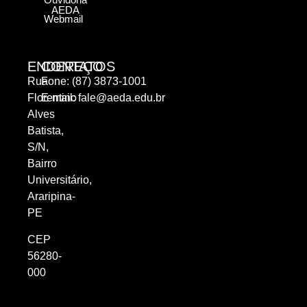
AEDA
Webmail
ENDEREÇO
CONTATOS
Rua
Fone: (87) 3873-1001
Florentino
E-mail:
fale@aeda.edu.br
Alves
Batista,
S/N,
Bairro
Universitário,
Araripina-
PE
CEP
56280-
000