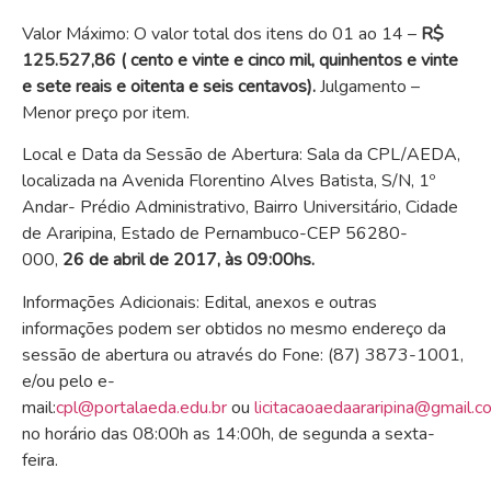
Valor Máximo: O valor total dos itens do 01 ao 14 –
R$
125.527,86 ( cento e vinte e cinco mil, quinhentos e vinte
e sete reais e oitenta e seis centavos).
Julgamento –
Menor preço por item.
Local e Data da Sessão de Abertura: Sala da CPL/AEDA,
localizada na Avenida Florentino Alves Batista, S/N, 1º
Andar- Prédio Administrativo, Bairro Universitário, Cidade
de Araripina, Estado de Pernambuco-CEP 56280-
000,
26 de abril de 2017, às 09:00hs.
Informações Adicionais: Edital, anexos e outras
informações podem ser obtidos no mesmo endereço da
sessão de abertura ou através do Fone: (87) 3873-1001,
e/ou pelo e-
mail:
cpl@portalaeda.edu.br
ou
licitacaoaedaararipina@gmail.c
no horário das 08:00h as 14:00h, de segunda a sexta-
feira.