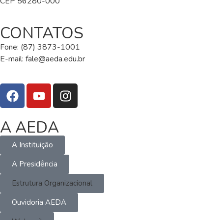
CEP 56280-000
CONTATOS
Fone: (87) 3873-1001
E-mail:
fale@aeda.edu.br
A AEDA
A Instituição
A Presidência
Estrutura Organizacional
Ouvidoria AEDA