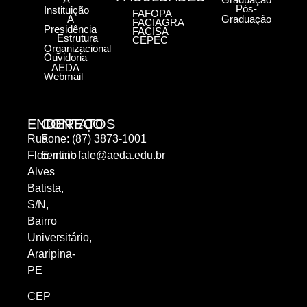
Pós-
Instituição
FAFOPA
A
Graduação
FACIAGRA
Presidência
FACISA
Estrutura
CEPEC
Organizacional
Ouvidoria
AEDA
Webmail
ENDEREÇO
CONTATOS
Rua
Fone: (87) 3873-1001
Florentino
E-mail:
fale@aeda.edu.br
Alves
Batista,
S/N,
Bairro
Universitário,
Araripina-
PE
CEP