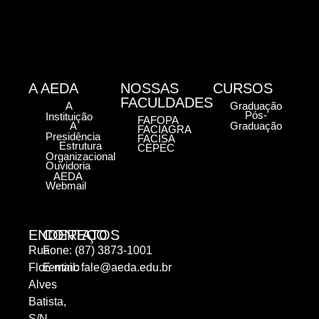
A AEDA
NOSSAS
CURSOS
FACULDADES
A
Graduação
Pós-
Instituição
FAFOPA
A
Graduação
FACIAGRA
Presidência
FACISA
Estrutura
CEPEC
Organizacional
Ouvidoria
AEDA
Webmail
ENDEREÇO
CONTATOS
Rua
Fone: (87) 3873-1001
Florentino
E-mail:
fale@aeda.edu.br
Alves
Batista,
S/N,