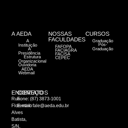
A AEDA
NOSSAS
CURSOS
FACULDADES
A
Graduação
Pós-
Instituição
FAFOPA
A
Graduação
FACIAGRA
Presidência
FACISA
Estrutura
CEPEC
Organizacional
Ouvidoria
AEDA
Webmail
ENDEREÇO
CONTATOS
Rua
Fone: (87) 3873-1001
Florentino
E-mail:
fale@aeda.edu.br
Alves
Batista,
S/N,