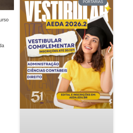
PORTARIAS
urso
da