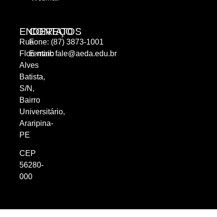
ENDEREÇO
CONTATOS
Rua
Fone: (87) 3873-1001
Florentino
E-mail:
fale@aeda.edu.br
Alves
Batista,
S/N,
Bairro
Universitário,
Araripina-
PE
CEP
56280-
000