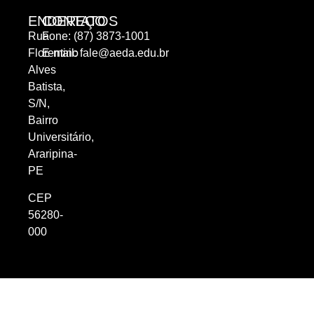
ENDEREÇO
CONTATOS
Rua
Fone: (87) 3873-1001
Florentino
E-mail:
fale@aeda.edu.br
Alves
Batista,
S/N,
Bairro
Universitário,
Araripina-
PE
CEP
56280-
000