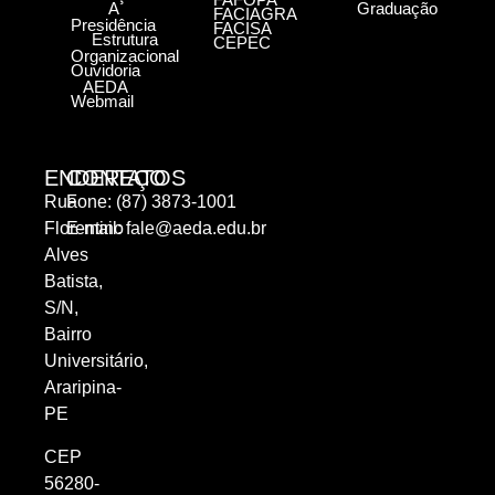
A
Graduação
FACIAGRA
Presidência
FACISA
Estrutura
CEPEC
Organizacional
Ouvidoria
AEDA
Webmail
ENDEREÇO
CONTATOS
Rua
Fone: (87) 3873-1001
Florentino
E-mail:
fale@aeda.edu.br
Alves
Batista,
S/N,
Bairro
Universitário,
Araripina-
PE
CEP
56280-