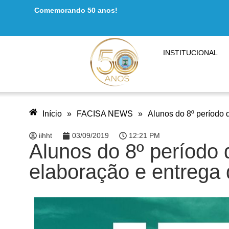
Comemorando 50 anos!
INSTITUCIONAL
Início
»
FACISA NEWS
»
Alunos do 8º período 
iihht
03/09/2019
12:21 PM
Alunos do 8º período 
elaboração e entrega