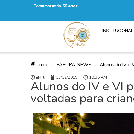
Comemorando 50 anos!
INSTITUCIONAL
Início
»
FAFOPA NEWS
»
Alunos do IV e V
iihht
13/12/2019
10:36 AM
Alunos do IV e VI 
voltadas para crian