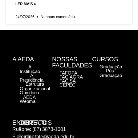
LER MAIS »
24/07/2026
Nenhum comentário
A AEDA
NOSSAS
CURSOS
FACULDADES
A
Graduação
Pós-
Instituição
FAFOPA
A
Graduação
FACIAGRA
Presidência
FACISA
Estrutura
CEPEC
Organizacional
Ouvidoria
AEDA
Webmail
ENDEREÇO
CONTATOS
Rua
Fone: (87) 3873-1001
Florentino
E-mail:
fale@aeda.edu.br