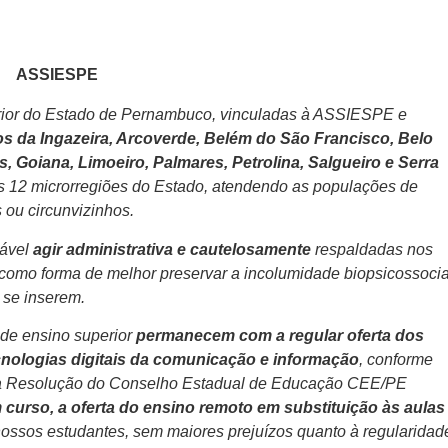
ASSIESPE
erior do Estado de Pernambuco, vinculadas à ASSIESPE e
os da Ingazeira, Arcoverde, Belém do São Francisco, Belo
 Goiana, Limoeiro, Palmares, Petrolina, Salgueiro e Serra
as 12 microrregiões do Estado, atendendo as populações de
 ou circunvizinhos.
sável
agir administrativa e cautelosamente
respaldadas nos
 como forma de melhor preservar a incolumidade biopsicossocia
 se inserem.
 de ensino superior
permanecem com a regular oferta dos
cnologias digitais da comunicação e informação
, conforme
 na Resolução do Conselho Estadual de Educação CEE/PE
m curso, a oferta do ensino remoto em substituição às aulas
nossos estudantes, sem maiores prejuízos quanto à regularidad