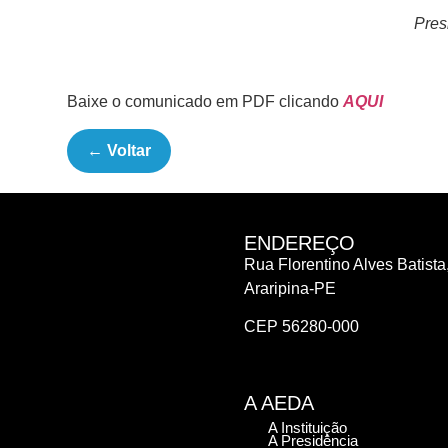
Pres
Baixe o comunicado em PDF clicando
AQUI
← Voltar
ENDEREÇO
Rua Florentino Alves Batista,
Araripina-PE
CEP 56280-000
A AEDA
A Instituição
A Presidência