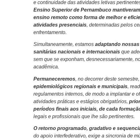
e continuidade das atividades letivas pertinen
Ensino Superior de Pernambuco mantiveram s
ensino remoto como forma de melhor e eficie
atividades presenciais
, determinadas pelos ce
enfrentamento.
Simultaneamente, estamos
adaptando nossas e
sanitárias nacionais e internacionais
que adeq
sem que se exponham, desnecessariamente, nos
acadêmica.
Permaneceremos
, no decorrer deste semestre
epidemiológicos regionais e municipais
, rea
regulamentos internos, de modo a implantar e o
atividades práticas e estágios obrigatórios,
prio
períodos finais aos iniciais, de cada formaçã
legais e profissionais que lhe são pertinentes.
O retorno programado, gradativo e sequencia
do apoio interfederativo, exige a sincronia de mú