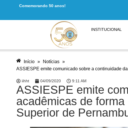
Comemorando 50 anos!
INSTITUCIONAL
Início
»
Notícias
»
ASSIESPE emite comunicado sobre a continuidade das
iihht
04/09/2020
9:11 AM
ASSIESPE emite comun
acadêmicas de forma 
Superior de Pernamb