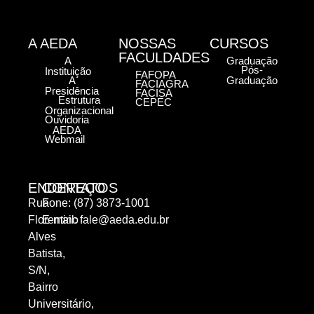
A AEDA
NOSSAS
CURSOS
FACULDADES
A
Graduação
Pós-
Instituição
FAFOPA
A
Graduação
FACIAGRA
Presidência
FACISA
Estrutura
CEPEC
Organizacional
Ouvidoria
AEDA
Webmail
ENDEREÇO
CONTATOS
Rua
Fone: (87) 3873-1001
Florentino
E-mail:
fale@aeda.edu.br
Alves
Batista,
S/N,
Bairro
Universitário,