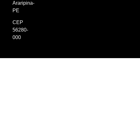
Araripina-
PE
CEP
56280-
000