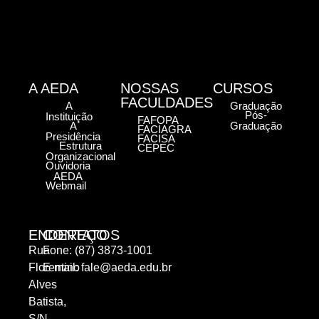
A AEDA
NOSSAS
CURSOS
FACULDADES
A
Graduação
Pós-
Instituição
FAFOPA
A
Graduação
FACIAGRA
Presidência
FACISA
Estrutura
CEPEC
Organizacional
Ouvidoria
AEDA
Webmail
ENDEREÇO
CONTATOS
Rua
Fone: (87) 3873-1001
Florentino
E-mail:
fale@aeda.edu.br
Alves
Batista,
S/N,