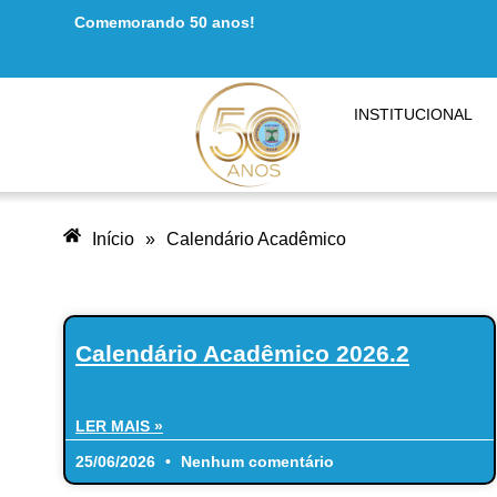
Comemorando 50 anos!
conteúdo
INSTITUCIONAL
Início
»
Calendário Acadêmico
Calendário Acadêmico 2026.2
LER MAIS »
25/06/2026
Nenhum comentário