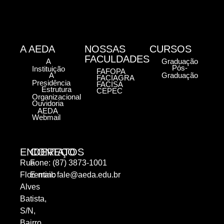
A AEDA
NOSSAS
CURSOS
FACULDADES
A
Graduação
Pós-
Instituição
FAFOPA
A
Graduação
FACIAGRA
Presidência
FACISA
Estrutura
CEPEC
Organizacional
Ouvidoria
AEDA
Webmail
ENDEREÇO
CONTATOS
Rua
Fone: (87) 3873-1001
Florentino
E-mail:
fale@aeda.edu.br
Alves
Batista,
S/N,
Bairro