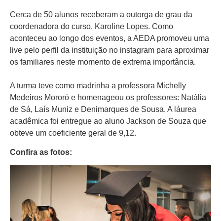
Cerca de 50 alunos receberam a outorga de grau da
coordenadora do curso, Karoline Lopes. Como
aconteceu ao longo dos eventos, a AEDA promoveu uma
live pelo perfil da instituição no instagram para aproximar
os familiares neste momento de extrema importância.
⠀⠀⠀⠀⠀⠀⠀⠀⠀⠀⠀⠀⠀⠀⠀⠀⠀⠀⠀⠀⠀⠀⠀⠀⠀⠀⠀⠀⠀⠀
A turma teve como madrinha a professora Michelly
Medeiros Mororó e homenageou os professores: Natália
de Sá, Laís Muniz e Denimarques de Sousa. A láurea
acadêmica foi entregue ao aluno Jackson de Souza que
obteve um coeficiente geral de 9,12.
Confira as fotos: