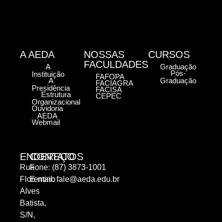
A AEDA
NOSSAS
CURSOS
FACULDADES
A
Graduação
Pós-
Instituição
FAFOPA
A
Graduação
FACIAGRA
Presidência
FACISA
Estrutura
CEPEC
Organizacional
Ouvidoria
AEDA
Webmail
ENDEREÇO
CONTATOS
Rua
Fone: (87) 3873-1001
Florentino
E-mail:
fale@aeda.edu.br
Alves
Batista,
S/N,