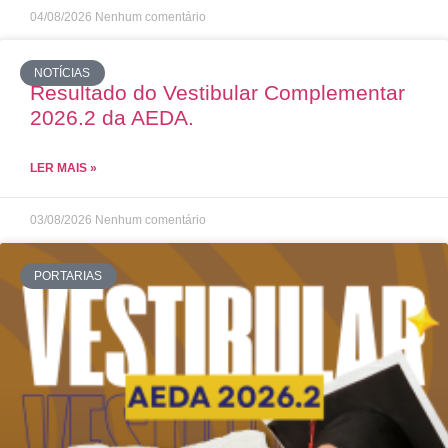
04/08/2026
Nenhum comentário
NOTÍCIAS
Resultado do Vestibular Complementar
2026.2 da AEDA.
LER MAIS »
03/08/2026
Nenhum comentário
PORTARIAS