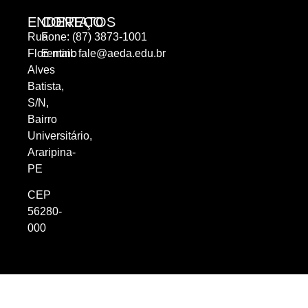
ENDEREÇO
CONTATOS
Rua
Fone: (87) 3873-1001
Florentino
E-mail:
fale@aeda.edu.br
Alves
Batista,
S/N,
Bairro
Universitário,
Araripina-
PE
CEP
56280-
000