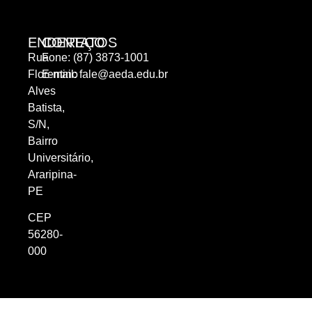
ENDEREÇO
CONTATOS
Rua
Fone: (87) 3873-1001
Florentino
E-mail:
fale@aeda.edu.br
Alves
Batista,
S/N,
Bairro
Universitário,
Araripina-
PE
CEP
56280-
000