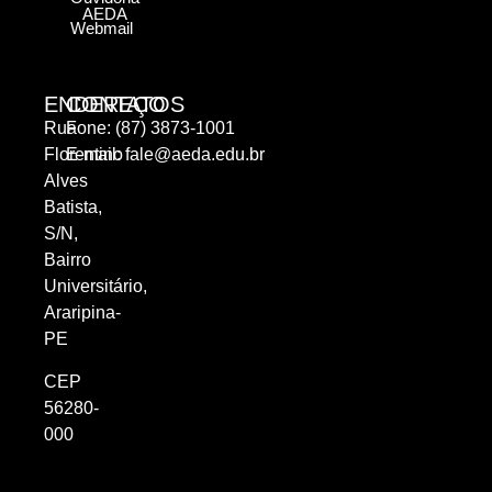
AEDA
Webmail
ENDEREÇO
CONTATOS
Rua
Fone: (87) 3873-1001
Florentino
E-mail:
fale@aeda.edu.br
Alves
Batista,
S/N,
Bairro
Universitário,
Araripina-
PE
CEP
56280-
000