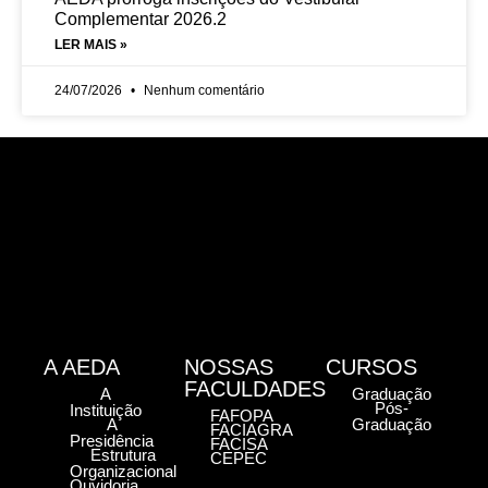
Complementar 2026.2
LER MAIS »
24/07/2026
Nenhum comentário
A AEDA
NOSSAS
CURSOS
FACULDADES
A
Graduação
Pós-
Instituição
FAFOPA
A
Graduação
FACIAGRA
Presidência
FACISA
Estrutura
CEPEC
Organizacional
Ouvidoria