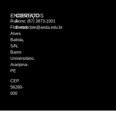
ENDEREÇO
CONTATOS
Rua
Fone: (87) 3873-1001
Florentino
E-mail:
fale@aeda.edu.br
Alves
Batista,
S/N,
Bairro
Universitário,
Araripina-
PE
CEP
56280-
000