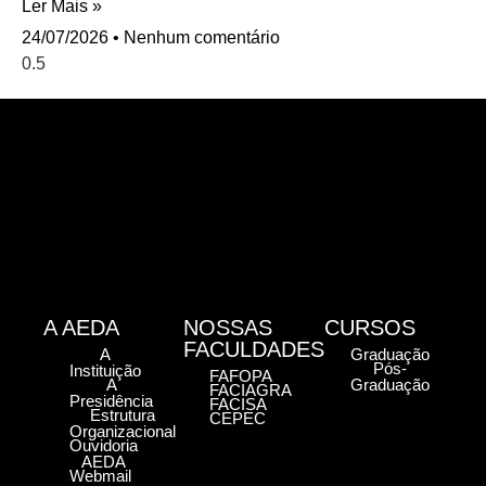
Ler Mais »
24/07/2026
Nenhum comentário
A AEDA
NOSSAS
CURSOS
FACULDADES
A
Graduação
Pós-
Instituição
FAFOPA
A
Graduação
FACIAGRA
Presidência
FACISA
Estrutura
CEPEC
Organizacional
Ouvidoria
AEDA
Webmail