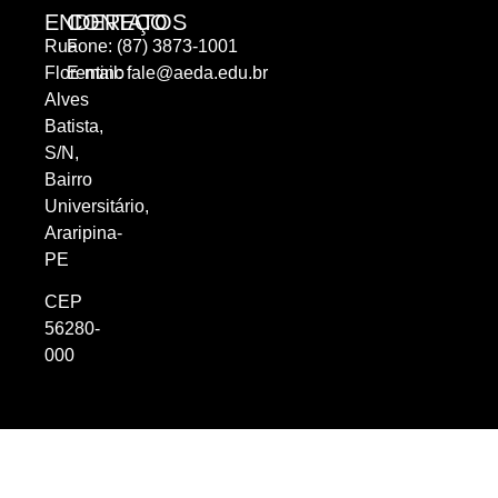
ENDEREÇO
CONTATOS
Rua
Fone: (87) 3873-1001
Florentino
E-mail:
fale@aeda.edu.br
Alves
Batista,
S/N,
Bairro
Universitário,
Araripina-
PE
CEP
56280-
000