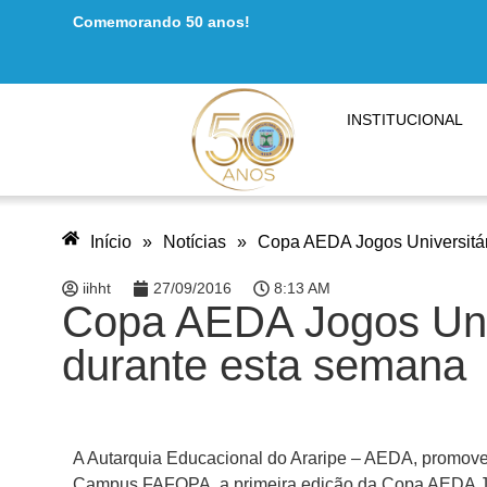
Comemorando 50 anos!
INSTITUCIONAL
Início
»
Notícias
»
Copa AEDA Jogos Universitár
iihht
27/09/2016
8:13 AM
Copa AEDA Jogos Univ
durante esta semana
A Autarquia Educacional do Araripe – AEDA, promove 
Campus FAFOPA, a primeira edição da Copa AEDA Jog