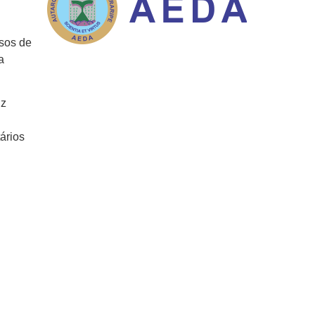
rsos de
a
iz
ários