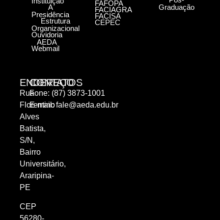
Instituição
FAFOPA
A
Graduação
FACIAGRA
Presidência
FACISA
Estrutura
CEPEC
Organizacional
Ouvidoria
AEDA
Webmail
ENDEREÇO
CONTATOS
Rua
Fone: (87) 3873-1001
Florentino
E-mail:
fale@aeda.edu.br
Alves
Batista,
S/N,
Bairro
Universitário,
Araripina-
PE
CEP
56280-