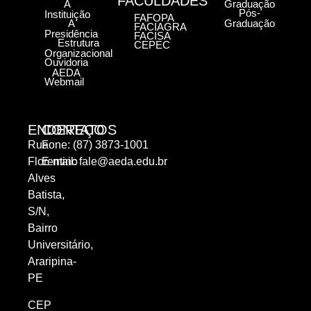
FACULDADES
A
Graduação
Pós-
Instituição
FAFOPA
A
Graduação
FACIAGRA
Presidência
FACISA
Estrutura
CEPEC
Organizacional
Ouvidoria
AEDA
Webmail
ENDEREÇO
CONTATOS
Rua
Fone: (87) 3873-1001
Florentino
E-mail:
fale@aeda.edu.br
Alves
Batista,
S/N,
Bairro
Universitário,
Araripina-
PE
CEP