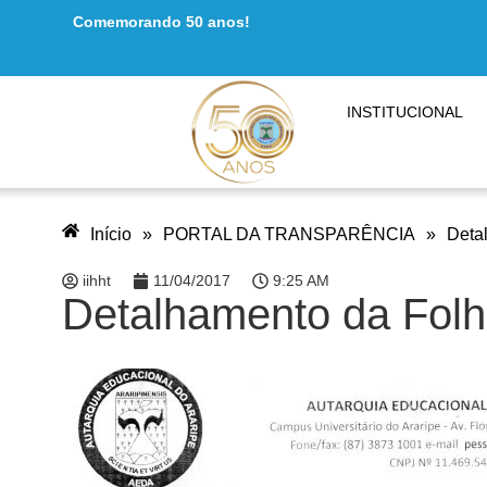
Comemorando 50 anos!
INSTITUCIONAL
Início
»
PORTAL DA TRANSPARÊNCIA
»
Deta
iihht
11/04/2017
9:25 AM
Detalhamento da Fol