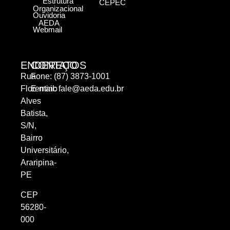
Estrutura
CEPEC
Organizacional
Ouvidoria
AEDA
Webmail
ENDEREÇO
CONTATOS
Rua
Fone: (87) 3873-1001
Florentino
E-mail:
fale@aeda.edu.br
Alves
Batista,
S/N,
Bairro
Universitário,
Araripina-
PE
CEP
56280-
000