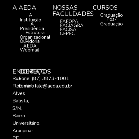
A AEDA
NOSSAS
CURSOS
FACULDADES
A
Graduação
Pós-
Instituição
FAFOPA
A
Graduação
FACIAGRA
Presidência
FACISA
Estrutura
CEPEC
Organizacional
Ouvidoria
AEDA
Webmail
ENDEREÇO
CONTATOS
Rua
Fone: (87) 3873-1001
Florentino
E-mail:
fale@aeda.edu.br
Alves
Batista,
S/N,
Bairro
Universitário,
Araripina-
PE