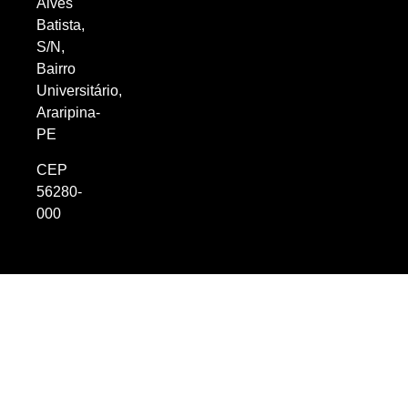
Alves
Batista,
S/N,
Bairro
Universitário,
Araripina-
PE
CEP
56280-
000