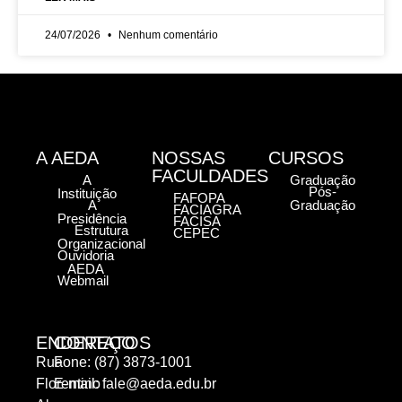
24/07/2026
Nenhum comentário
A AEDA
NOSSAS
CURSOS
FACULDADES
A
Graduação
Pós-
Instituição
FAFOPA
A
Graduação
FACIAGRA
Presidência
FACISA
Estrutura
CEPEC
Organizacional
Ouvidoria
AEDA
Webmail
ENDEREÇO
CONTATOS
Rua
Fone: (87) 3873-1001
Florentino
E-mail:
fale@aeda.edu.br