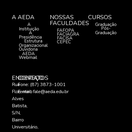
A AEDA
NOSSAS
CURSOS
FACULDADES
A
Graduação
Pós-
Instituição
FAFOPA
A
Graduação
FACIAGRA
Presidência
FACISA
Estrutura
CEPEC
Organizacional
Ouvidoria
AEDA
Webmail
ENDEREÇO
CONTATOS
Rua
Fone: (87) 3873-1001
Florentino
E-mail:
fale@aeda.edu.br
Alves
Batista,
S/N,
Bairro
Universitário,