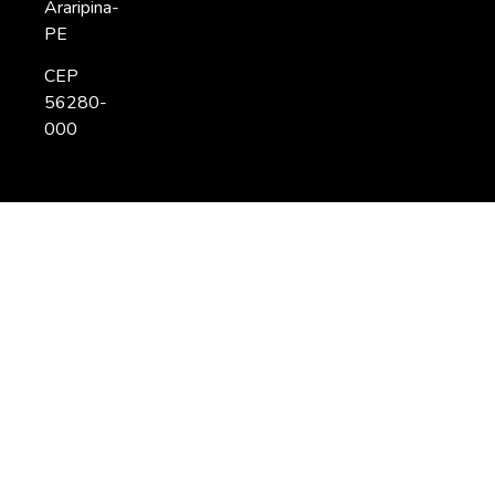
Araripina-
PE
CEP
56280-
000