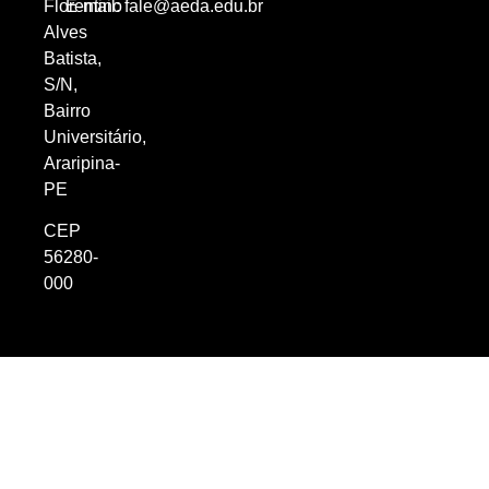
Florentino
E-mail:
fale@aeda.edu.br
Alves
Batista,
S/N,
Bairro
Universitário,
Araripina-
PE
CEP
56280-
000