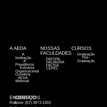
A AEDA
NOSSAS
CURSOS
FACULDADES
A
Graduação
Pós-
Instituição
FAFOPA
A
Graduação
FACIAGRA
Presidência
FACISA
Estrutura
CEPEC
Organizacional
Ouvidoria
AEDA
Webmail
ENDEREÇO
CONTATOS
Rua
Fone: (87) 3873-1001