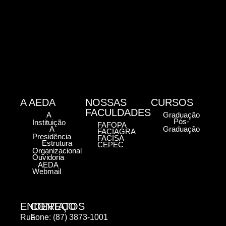
A AEDA
NOSSAS
CURSOS
FACULDADES
A
Graduação
Pós-
Instituição
FAFOPA
A
Graduação
FACIAGRA
Presidência
FACISA
Estrutura
CEPEC
Organizacional
Ouvidoria
AEDA
Webmail
ENDEREÇO
CONTATOS
Rua
Fone: (87) 3873-1001