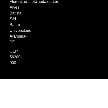
Florentino
E-mail:
fale@aeda.edu.br
Alves
Batista,
S/N,
Bairro
Universitário,
Araripina-
PE
CEP
56280-
000