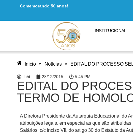
Comemorando 50 anos!
INSTITUCIONAL
Início
»
Notícias
»
EDITAL DO PROCESSO SEL
iihht
28/12/2015
5:45 PM
EDITAL DO PROCESS
TERMO DE HOMOLO
A Diretora Presidente da Autarquia Educacional do 
atribuições legais, em especial as que são atribuídas
Salários, c/c inciso VII, do artigo 30 do Estatuto da A