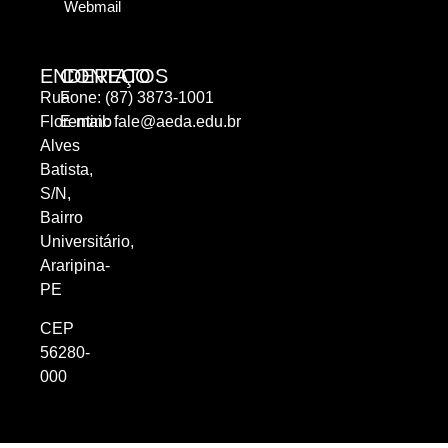
Webmail
ENDEREÇO
CONTATOS
Rua
Fone: (87) 3873-1001
Florentino
E-mail:
fale@aeda.edu.br
Alves
Batista,
S/N,
Bairro
Universitário,
Araripina-
PE
CEP
56280-
000