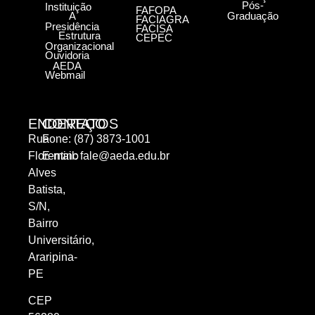
Pós-
Instituição
FAFOPA
A
Graduação
FACIAGRA
Presidência
FACISA
Estrutura
CEPEC
Organizacional
Ouvidoria
AEDA
Webmail
ENDEREÇO
CONTATOS
Rua
Fone: (87) 3873-1001
Florentino
E-mail:
fale@aeda.edu.br
Alves
Batista,
S/N,
Bairro
Universitário,
Araripina-
PE
CEP