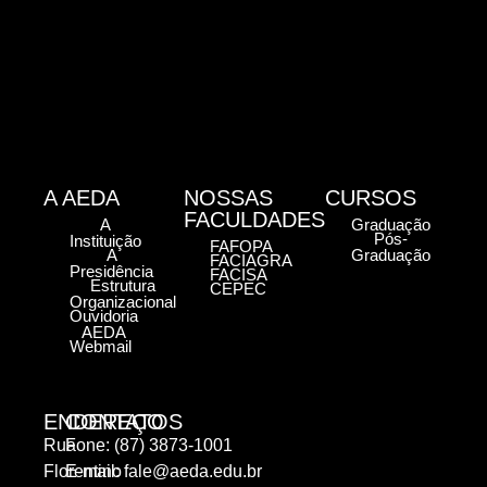
A AEDA
NOSSAS
CURSOS
FACULDADES
A
Graduação
Pós-
Instituição
FAFOPA
A
Graduação
FACIAGRA
Presidência
FACISA
Estrutura
CEPEC
Organizacional
Ouvidoria
AEDA
Webmail
ENDEREÇO
CONTATOS
Rua
Fone: (87) 3873-1001
Florentino
E-mail:
fale@aeda.edu.br