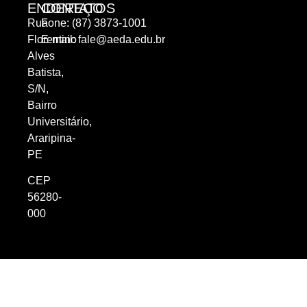
ENDEREÇO
CONTATOS
Rua
Fone: (87) 3873-1001
Florentino
E-mail:
fale@aeda.edu.br
Alves
Batista,
S/N,
Bairro
Universitário,
Araripina-
PE
CEP
56280-
000