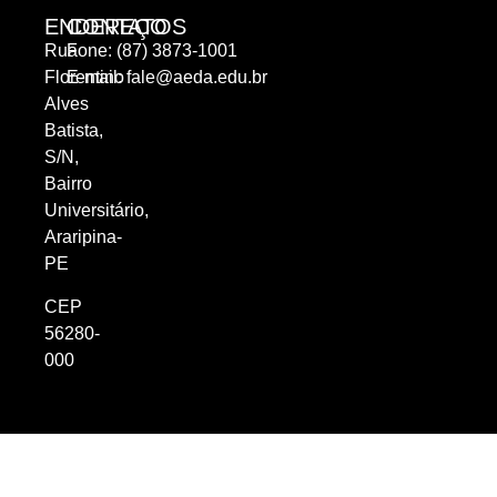
ENDEREÇO
CONTATOS
Rua
Fone: (87) 3873-1001
Florentino
E-mail:
fale@aeda.edu.br
Alves
Batista,
S/N,
Bairro
Universitário,
Araripina-
PE
CEP
56280-
000